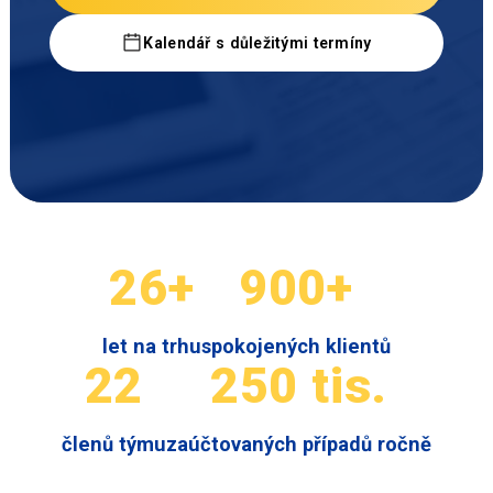
Kalendář s důležitými termíny
26+
900+
let na trhu
spokojených klientů
22
250 tis.
členů týmu
zaúčtovaných případů ročně