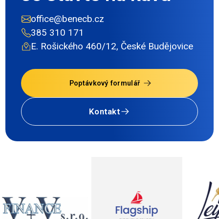
office@benecb.cz
385 310 171
E. Rošického 460/12, České Budějovice
Poptávkový formulář
Kontakt