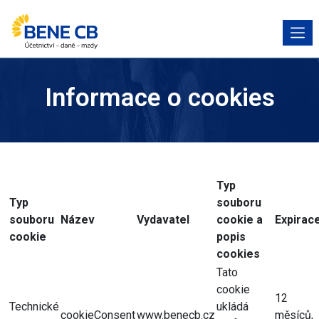
Informace o cookies
Typ
Typ
souboru
souboru
Název
Vydavatel
cookie a
Expirac
cookie
popis
cookies
Tato
cookie
12
Technické
ukládá
cookieConsent
www.benecb.cz
měsíců,