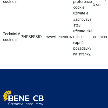
cookies
preference
5 dní
cookie
uživatele.
Zachovává
stav
uživatelské
Technické
PHPSESSID
www.benecb.cz
relace
session
cookies
napříč
požadavky
na stránky.