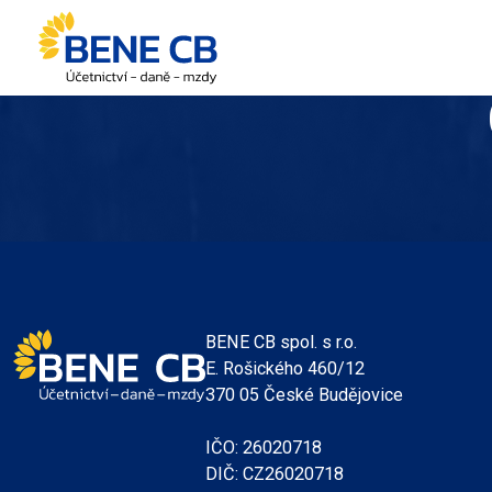
BENE CB spol. s r.o.
E. Rošického 460/12
370 05 České Budějovice
IČO: 26020718
DIČ: CZ26020718