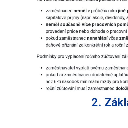
zaměstnanec
neměl
v průběhu roku
jiné 
kapitálové příjmy (např. akcie, dividendy
neměl současně
více pracovních pom
provedení práce nebo dohoda o pracovní č
pokud zaměstnanec
nenahlásí
včas
změ
daňové přiznání za konkrétní rok a ročn
Podmínky pro vyplacení ročního zúčtování zá
zaměstnavatel vyplatí svému zaměstnanci
pokud si zaměstnanec dodatečně uplatň
než 6-ti násobek minimální mzdy pro konk
roční zúčtování musí zaměstnanec
dolož
2. Zákl