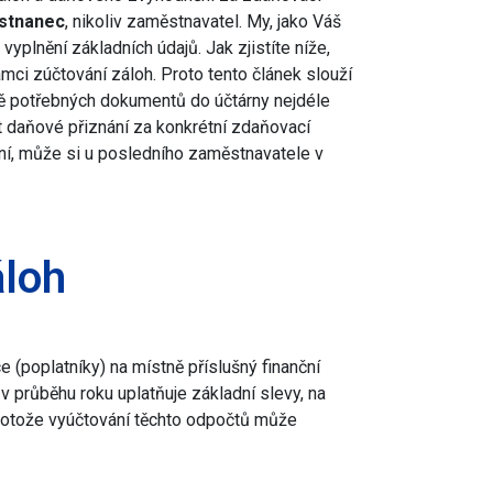
stnanec
, nikoliv zaměstnavatel. My, jako Váš
plnění základních údajů. Jak zjistíte níže,
ci zúčtování záloh. Proto tento článek slouží
ě potřebných dokumentů do účtárny nejdéle
t daňové přiznání za konkrétní zdaňovací
í, může si u posledního zaměstnavatele v
áloh
(poplatníky) na místně příslušný finanční
 průběhu roku uplatňuje základní slevy, na
protože vyúčtování těchto odpočtů může