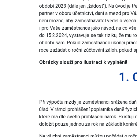
období 2023 (dále jen „žádost“). Na úvod je t
partner v oboru účetnictví, daní a mezd pro V
není možné, aby zaměstnavatel věděl o všech s
i pro Vaše zaměstnance jako návod, na co vš
do 15.2.2024, vystavuje se tak riziku, že mu
období sám. Pokud zaměstnanec ukončí pracov
roce zažádat o roční zúčtování záloh, pokud spl
Obrázky slouží pro ilustraci k vyplnění!
1. 
Při výpočtu mzdy je zaměstnanci srážena daň, 
úřad. V rámci prohlášení poplatníka daně fyzic
které má dle svého prohlášení nárok. Existují
doložit pouze jednou za rok na základě konkré
Ne všichni zaměstnanci můžou požádat o roční