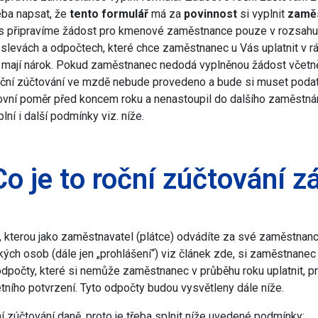
řeba napsat, že
tento formulář
má za
povinnost
si vyplnit
zamě
ás připravíme žádost pro kmenové zaměstnance pouze v rozsahu vy
levách a odpočtech, které chce zaměstnanec u Vás uplatnit v rám
e mají nárok. Pokud zaměstnanec nedodá vyplněnou žádost včetn
 roční zúčtování ve mzdě nebude provedeno a bude si muset poda
ní poměr před koncem roku a nenastoupil do dalšího zaměstnán
ní i další podmínky viz. níže.
Co je to roční zúčtování z
kterou jako zaměstnavatel (plátce) odvádíte za své zaměstnance 
kých osob (dále jen „prohlášení“) viz článek
zde,
si zaměstnanec v
 odpočty, které si nemůže zaměstnanec v průběhu roku uplatnit, 
tního potvrzení. Tyto odpočty budou vysvětleny dále níže.
 zúčtování daně, proto je třeba splnit níže uvedené podmínky: