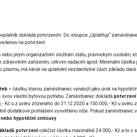
oplatník dokládá potvrzením. Do sloupce „Uplatňuji“ zaměstnanec
vedenou na potvrzení.
m nebo jiným organizačním složkám státu, právnickým osobám, kte
ále zdravotním zařízením, církvím nadacím apod. Minimální částka
 plazmu, má nárok na uplatnění nezdanitelné části základu daně 
třeb
= částku, kterou zaměstnanec vynaloží jako úrok na hypotéč
 svou vlastní bytovou potřebu. Zaměstnanec dokládá
potvrzení
,- Kč u z úvěru zřízeného do 31.12.2020 a 150 000,- Kč u úvěru 
lnit dodatkové prohlášení vysvětleno níže. Pokud zaměstnanec v 
é nebo hypotéční smlouvy
.
ákladě potvrzení
odečíst částka maximálně 24 000,- Kč a to v s