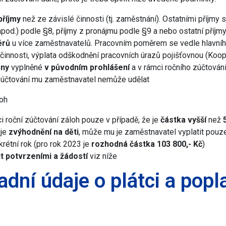
příjmy
než ze závislé činnosti (tj. zaměstnání). Ostatními příjmy
, apod.) podle §8, příjmy z pronájmu podle §9 a nebo ostatní příjm
ěrů
u více zaměstnavatelů. Pracovním poměrem se vedle hlavníh
innosti, výplata odškodnění pracovních úrazů pojišťovnou (Koop
ny
vyplněné
v původním prohlášení
a v rámci ročního zúčtován
í zúčtování mu zaměstnavatel nemůže udělat
loh
 roční zúčtování záloh pouze v případě, že je
částka vyšší
než
uje
zvýhodnění na děti
, může mu je zaměstnavatel vyplatit pouze
rétní rok (pro rok 2023 je
rozhodná částka 103 800,- Kč
)
it potvrzeními a žádostí
viz níže
adní údaje o plátci a popl