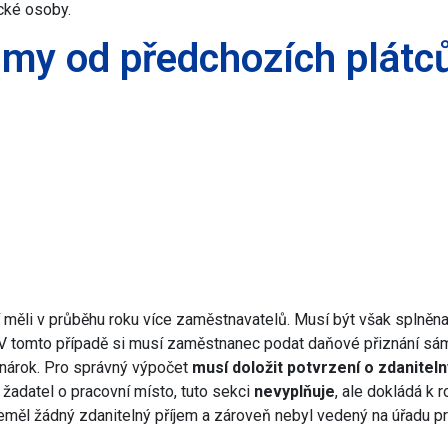
cké osoby.
íjmy od předchozích plátc
ří měli v průběhu roku více zaměstnavatelů. Musí být však splněn
V tomto případě si musí zaměstnanec podat daňové přiznání sám
nárok. Pro správný výpočet
musí
doložit potvrzení o zdanitel
 žadatel o pracovní místo, tuto sekci
nevyplňuje
, ale dokládá k 
měl žádný zdanitelný příjem a zároveň nebyl vedený na úřadu pr