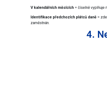
V kalendářních měsících
= číselně vyplňuje 
Identifikace předchozí
ch plátců daně
= zde
zaměstnán.
4. N