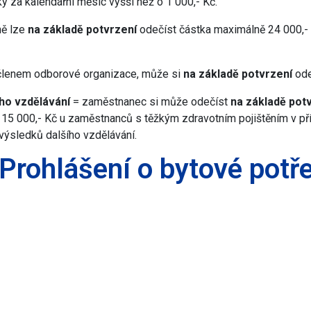
y za kalendářní měsíc vyšší než o 1 000,- Kč.
ně lze
na základě potvrzení
odečíst částka maximálně 24 000,- 
členem odborové organizace, může si
na základě potvrzení
ode
ího vzdělávání
= zaměstnanec si může odečíst
na základě pot
5 000,- Kč u zaměstnanců s těžkým zdravotním pojištěním v příp
výsledků dalšího vzdělávání.
 Prohlášení o bytové potř