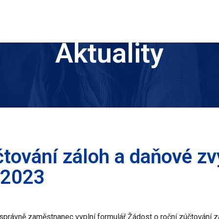
Aktuality
čtování záloh a daňové z
 2023
 správně zaměstnanec vyplní formulář Žádost o roční zúčtování