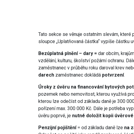
Tato sekce se věnuje ostatním slevám, které p
sloupce „Uplatňovaná částka“ vypíše částku u
Bezúplatná plnění – dary =
dar obcím, krajů
vzdělání, kulturu, školství požární ochranu. D
zaměstnanec v průběhu roku daroval krev nebo
darech
zaměstnanec dokládá
potvrzení
.
Úroky z úvěru na financování bytových po
pozemek nebo nemovitost, kterou využívá pro
kterou lze odečíst od základu daně je 300 000
pořízení max. 300 000 Kč. Dále je potřeba vyp
úvěru poprvé, je
nutné doložit kopii úvěrov
Penzijní pojištění
= od základu daně lze
na z