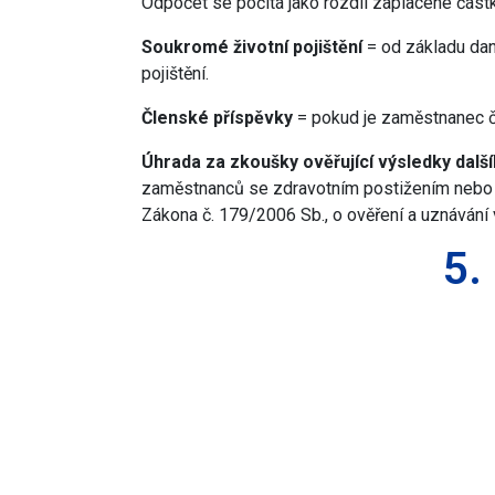
Odpočet se počítá jako rozdíl zaplacené částk
Soukromé životní pojištění
= od základu da
pojištění.
Členské příspěvky
= pokud je zaměstnanec 
Úhrada za zkoušky ověřující výsledky dalš
zaměstnanců se zdravotním postižením nebo 1
Zákona č. 179/2006 Sb., o ověření a uznávání 
5.