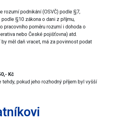
 se rozumí podnikání (OSVČ) podle §7,
y podle §10 zákona o dani z příjmu,
o pracovního poměru rozumí i dohoda o
erativa nebo České pojišťovna) atd.
í by měl daň vracet, má za povinnost podat
50,- Kč
 tehdy, pokud jeho rozhodný příjem byl vyšší
atníkovi