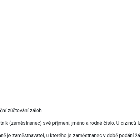
ční zúčtování záloh.
ník (zaměstnanec) své příjmení, jméno a rodné číslo. U cizinců l
aně je zaměstnavatel, u kterého je zaměstnanec v době podání ž