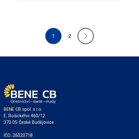
1
2
BENE CB spol. s r.o.
E. Rošického 460/12
370 05 České Budějovice
IČO: 26020718